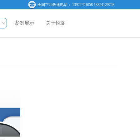
全国7*24热线电话： 13922291058 18824129793
案例展示
关于悦阁