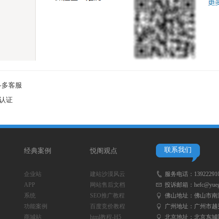
-多客服
认证
联系我们
经典案例
悦阁观点
企业站
建站沙漠风云
服务电话：
13922291
APP
网站售后文档
投诉邮箱：
hefc@yueg
系统
SEO推广教程
佛山地址：
佛山市南
功能案例
百度竞价教程
广州地址：
广州市越秀
商城站
html教程-H5
北京地址：
北京东城