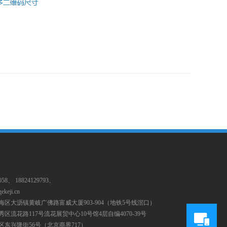
058、 18824129793、
ekeji.cn
海区大沥镇黄岐广佛路富威大厦903-904（地铁5号线滘口）
区流花路117号流花展贸中心10号馆4层自编4070-39号
区东兴隆街56号（北京商界717）