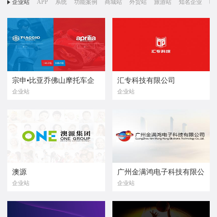
企业站
APP
系统
功能案例
商城站
外贸站
旅游站
知名企业
响
宗申•比亚乔佛山摩托车企
汇专科技有限公司
企业站
企业站
业有限公司
澳源
广州金满鸿电子科技有限公
企业站
企业站
司