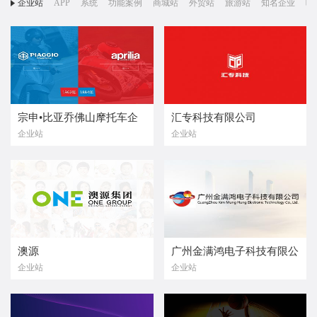
企业站
APP
系统
功能案例
商城站
外贸站
旅游站
知名企业
响
宗申•比亚乔佛山摩托车企
汇专科技有限公司
企业站
企业站
业有限公司
澳源
广州金满鸿电子科技有限公
企业站
企业站
司