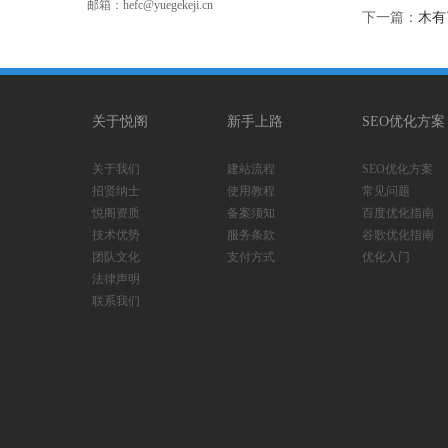
邮箱：hefc@yuegekeji.cn
下一篇：
木有
关于悦阁
新手上路
SEO优化方案
关于我们
建站流程
SEO优化方案
招贤纳士
使用教程
常见问题
悦阁资质
备案须知
百度优化指南
技术优势
服务条款
谷歌优化指南
团队文化
支付方式
优化入门
法律声明
联系我们