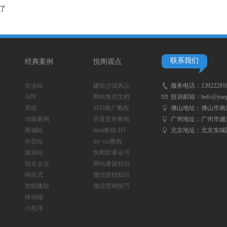
了
联系我们
经典案例
悦阁观点
企业站
建站沙漠风云
服务电话：
13922291
APP
网站售后文档
投诉邮箱：
hefc@yueg
系统
SEO推广教程
佛山地址：
佛山市南
功能案例
百度竞价教程
广州地址：
广州市越秀
商城站
html教程-H5
北京地址：
北京东城
外贸站
div css教程
旅游站
悦阁软著证书
知名企业
网站建设知识
响应式
微信营销知识
智能建站
微信营销技巧
移动端
小程序