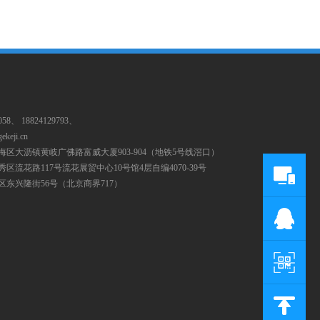
058、 18824129793、
ekeji.cn
海区大沥镇黄岐广佛路富威大厦903-904（地铁5号线滘口）
区流花路117号流花展贸中心10号馆4层自编4070-39号
区东兴隆街56号（北京商界717）