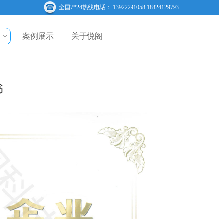
全国7*24热线电话： 13922291058 18824129793
案例展示
关于悦阁
书