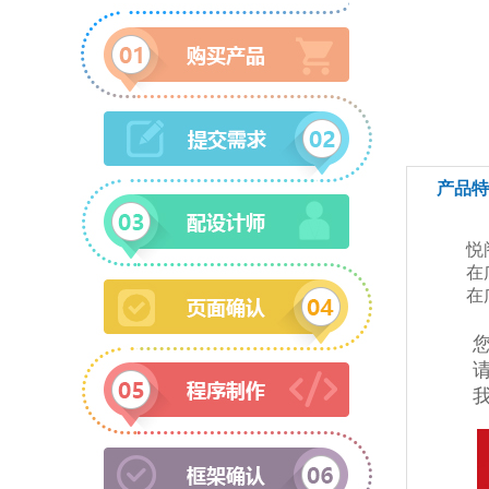
产品特
悦阁网
在广州
在广佛
您对建
请联
我们