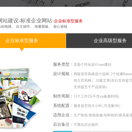
网站建设-标准企业网站-
企业标准型服务
自由拖拽、 自主操作、 海量模板、 省心省钱
企业标准型服务
企业高级型服务
服务类型：
页面个性化设计saas建站
设计规格：
两版首页风格设计选择, 2个轮播Bann
续主页风格）,10篇文章(后台支持超万
支持超五千产品添加)
制作周期：
15个工作日(不含icp备案时间)
系统配置：
服务器空间大小8G,月流量60G
适用企业：
生产制造/装饰装修/布料纺织/家具家
后台备注：
可视化后台操作