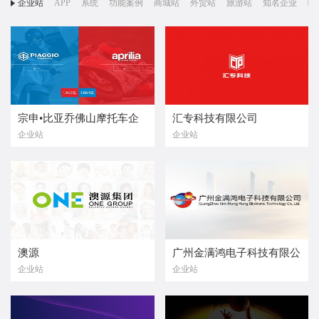
企业站
APP
系统
功能案例
商城站
外贸站
旅游站
知名企业
响
宗申•比亚乔佛山摩托车企
汇专科技有限公司
企业站
企业站
业有限公司
澳源
广州金满鸿电子科技有限公
企业站
企业站
司