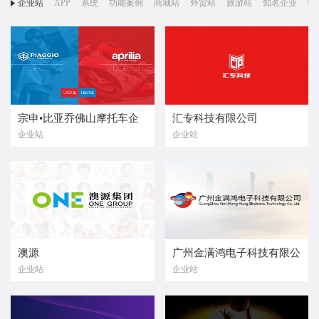
企业站
APP
系统
功能案例
商城站
外贸站
旅游站
知名企业
响
宗申•比亚乔佛山摩托车企
汇专科技有限公司
企业站
企业站
业有限公司
澳源
广州金满鸿电子科技有限公
企业站
企业站
司