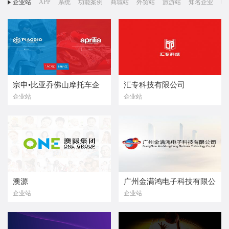
企业站
APP
系统
功能案例
商城站
外贸站
旅游站
知名企业
响
宗申•比亚乔佛山摩托车企
汇专科技有限公司
企业站
企业站
业有限公司
澳源
广州金满鸿电子科技有限公
企业站
企业站
司