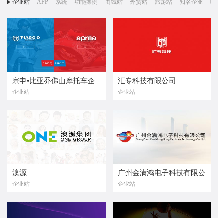
企业站
APP
系统
功能案例
商城站
外贸站
旅游站
知名企业
响
宗申•比亚乔佛山摩托车企
汇专科技有限公司
企业站
企业站
业有限公司
澳源
广州金满鸿电子科技有限公
企业站
企业站
司