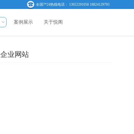
全国7*24热线电话： 13922291058 18824129793
案例展示
关于悦阁
个企业网站