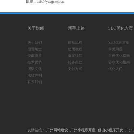
邮箱：hefc@yuegekeji.cn
关于悦阁
新手上路
SEO优化方案
关于我们
建站流程
SEO优化方案
招贤纳士
使用教程
常见问题
悦阁资质
备案须知
百度优化指南
技术优势
服务条款
谷歌优化指南
团队文化
支付方式
优化入门
法律声明
联系我们
友情链接：
广州网站建设
广州小程序开发
佛山小程序开发
广州