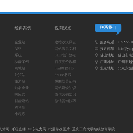
联系我们
经典案例
悦阁观点
企业站
建站沙漠风云
服务电话：
13922291
APP
网站售后文档
投诉邮箱：
hefc@yueg
系统
SEO推广教程
佛山地址：
佛山市南
功能案例
百度竞价教程
广州地址：
广州市越秀
商城站
html教程-H5
北京地址：
北京东城
外贸站
div css教程
旅游站
悦阁软著证书
知名企业
网站建设知识
响应式
微信营销知识
智能建站
微信营销技巧
移动端
小程序
人才网
乐橙直播
中东电力展
批量修改图片
重庆工商大学继续教育学院