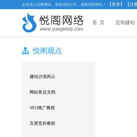
【登录】
【注
欢迎进入悦阁网络，做靠谱的公司，做靠谱的网站！
首 页
定制建站
悦阁观点
建站沙漠风云
网站售后文档
SEO推广教程
百度竞价教程