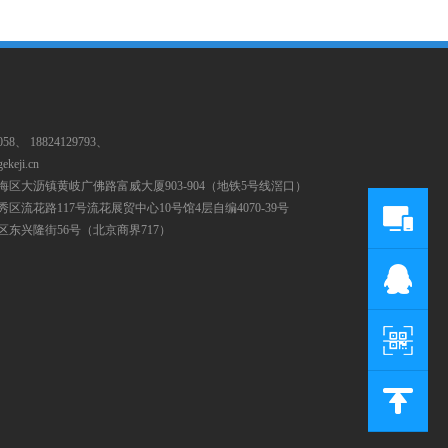
058、 18824129793、
ekeji.cn
海区大沥镇黄岐广佛路富威大厦903-904（地铁5号线滘口）
区流花路117号流花展贸中心10号馆4层自编4070-39号
区东兴隆街56号（北京商界717）