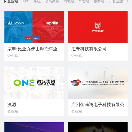
企业站
APP
系统
功能案例
商城站
外贸站
旅游站
知名企业
响
宗申•比亚乔佛山摩托车企
汇专科技有限公司
企业站
企业站
业有限公司
澳源
广州金满鸿电子科技有限公
企业站
企业站
司