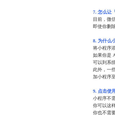
7. 怎么
目前，微
即使你删
8. 为什
将小程序添
如果你是 
可以到系
此外，一些
加小程序
9. 点击
小程序不
你可以这
你也不需