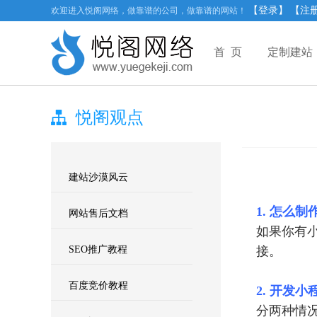
【登录】
【注
欢迎进入悦阁网络，做靠谱的公司，做靠谱的网站！
首 页
定制建站
悦阁观点
建站沙漠风云
1. 怎么
网站售后文档
如果你有小程
SEO推广教程
接。
百度竞价教程
2. 开发
分两种情