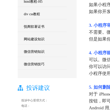
html教程-H5
如果小程
如果你开
div css教程
3. 小程
悦阁软著证书
不需要。
但是如果你
网站建设知识
微信营销知识
4. 小程
可以。微
微信营销技巧
你可以访问官
小程序使
投诉建议
5. 如何
对于 iP
按钮，即
投诉中心受理方式：
电话：
Andro