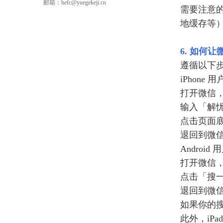
邮箱：hefc@yuegekeji.cn
需要注意
地缓存等
6. 如何
遵循以下
iPhone 
打开微信
输入「解
点击页面
退回到微
Android
打开微信
点击「搜
退回到微
如果你的
此外，iP