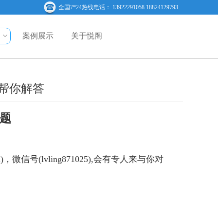
全国7*24热线电话： 13922291058 18824129793
案例展示
关于悦阁
帮你解答
问题
，微信号(lvling871025),会有专人来与你对