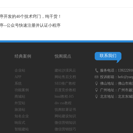
序开发的40个技术窍门，纯干货！
序--公众号快速注册并认证小程序
联系我们
经典案例
悦阁观点
企业站
建站沙漠风云
服务电话：
13922291
APP
网站售后文档
投诉邮箱：
hefc@yueg
系统
SEO推广教程
佛山地址：
佛山市南
功能案例
百度竞价教程
广州地址：
广州市越秀
商城站
html教程-H5
北京地址：
北京东城
外贸站
div css教程
旅游站
悦阁软著证书
知名企业
网站建设知识
响应式
微信营销知识
智能建站
微信营销技巧