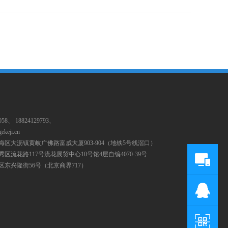
058、 18824129793、
ekeji.cn
海区大沥镇黄岐广佛路富威大厦903-904（地铁5号线滘口）
区流花路117号流花展贸中心10号馆4层自编4070-39号
区东兴隆街56号（北京商界717）