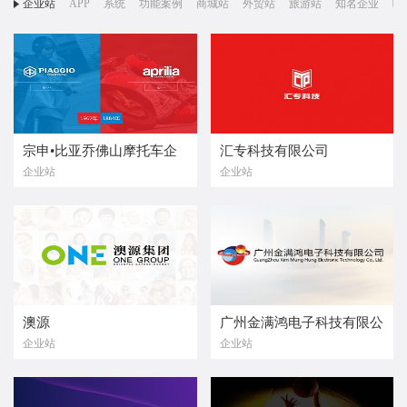
企业站
APP
系统
功能案例
商城站
外贸站
旅游站
知名企业
响
宗申•比亚乔佛山摩托车企
汇专科技有限公司
企业站
企业站
业有限公司
澳源
广州金满鸿电子科技有限公
企业站
企业站
司